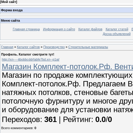
[
Мой сайт
]
Форма входа
Меню сайта
Главная страница
Информация о сайте
Каталог файлов
Каталог статей
Доска объявлений
Главная
»
Каталог сайтов
»
Производство
»
Строительные материалы
Профиль. Каталог смотрите тут!
http://xn----itbobbcddrfabfe7bd.xn--p1ai/
Магазин Комплект-потолок.Рф. Вент
Магазин по продаже комплектующих 
Комплект-потолок.Рф. Предлагаем 
натяжных потолков, стеновые багет
потолочную фурнитуру и многое дру
и оборудование для установки натяж
Переходов
:
361
|
Рейтинг
:
0.0
/
0
Всего комментариев
:
0