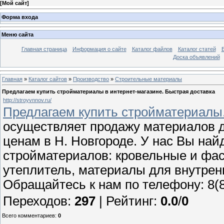
[
Мой сайт
]
Форма входа
Меню сайта
Главная страница
Информация о сайте
Каталог файлов
Каталог статей
Доска объявлений
Главная
»
Каталог сайтов
»
Производство
»
Строительные материалы
Предлагаем купить стройматериалы в интернет-магазине. Быстрая доставка
http://stroyvnnov.ru/
Предлагаем купить стройматериалы.
осуществляет продажу материалов д
ценам в Н. Новгороде. У нас Вы на
стройматериалов: кровельные и фас
утеплитель, материалы для внутренн
Обращайтесь к нам по телефону: 8(8
Переходов
:
297
|
Рейтинг
:
0.0
/
0
Всего комментариев
:
0