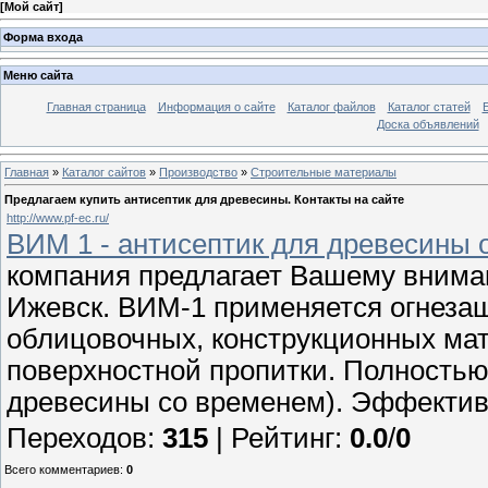
[
Мой сайт
]
Форма входа
Меню сайта
Главная страница
Информация о сайте
Каталог файлов
Каталог статей
Доска объявлений
Главная
»
Каталог сайтов
»
Производство
»
Строительные материалы
Предлагаем купить антисептик для древесины. Контакты на сайте
http://www.pf-ec.ru/
ВИМ 1 - антисептик для древесины 
компания предлагает Вашему внима
Ижевск. ВИМ-1 применяется огнеза
облицовочных, конструкционных мат
поверхностной пропитки. Полность
древесины со временем). Эффектив
Переходов
:
315
|
Рейтинг
:
0.0
/
0
Всего комментариев
:
0