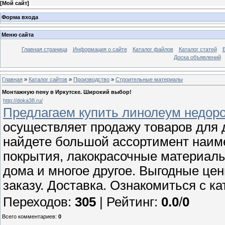
[
Мой сайт
]
Форма входа
Меню сайта
Главная страница
Информация о сайте
Каталог файлов
Каталог статей
Доска объявлений
Главная
»
Каталог сайтов
»
Производство
»
Строительные материалы
Монтажную пену в Иркутске. Широкий выбор!
http://doka38.ru/
Предлагаем купить линолеум недорог
осуществляет продажу товаров для д
найдете большой ассортимент наим
покрытия, лакокрасочные материалы
дома и многое другое. Выгодные це
заказу. Доставка. Ознакомиться с к
Переходов
:
305
|
Рейтинг
:
0.0
/
0
Всего комментариев
:
0