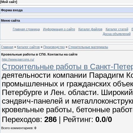
[
Мой сайт
]
Форма входа
Меню сайта
Главная страница
Информация о сайте
Каталог файлов
Каталог статей
Доска объявлений
Главная
»
Каталог сайтов
»
Производство
»
Строительные материалы
Кровельные работы в СПб. Контакты на сайте
http://www.parcons.ru/
Строительные работы в Санкт-Петер
деятельности компании Парадигм Ко
промышленных и гражданских объект
Петербурге и Лен. области. Широкий
сэндвич-панелей и металлоконструк
кровельные работы, бетонные работ
Переходов
:
286
|
Рейтинг
:
0.0
/
0
Всего комментариев
:
0