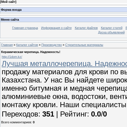
[
Мой сайт
]
Форма входа
Меню сайта
Главная страница
Информация о сайте
Каталог файлов
Каталог статей
Доска объявлений
Главная
»
Каталог сайтов
»
Производство
»
Строительные материалы
Керамическая черепица. Надежность!
http://1dom.kz/
Лучшая металлочерепица. Надежнос
продажу материалов для крови по в
Казахстана. У нас Вы найдете широ
именно битумная и медная черепица
алюминиевые окна, водостоки, венти
монтажу кровли. Наши специалисты
Переходов
:
351
|
Рейтинг
:
0.0
/
0
Всего комментариев
:
0