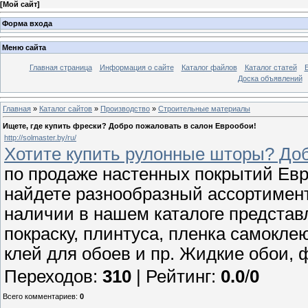
[
Мой сайт
]
Форма входа
Меню сайта
Главная страница
Информация о сайте
Каталог файлов
Каталог статей
Доска объявлений
Главная
»
Каталог сайтов
»
Производство
»
Строительные материалы
Ищете, где купить фрески? Добро пожаловать в салон Еврообои!
http://solmaster.by/ru/
Хотите купить рулонные шторы? Доб
по продаже настенных покрытий Евр
найдете разнообразный ассортимен
наличии в нашем каталоге представ
покраску, плинтуса, пленка самокле
клей для обоев и пр. Жидкие обои,
Переходов
:
310
|
Рейтинг
:
0.0
/
0
Всего комментариев
:
0