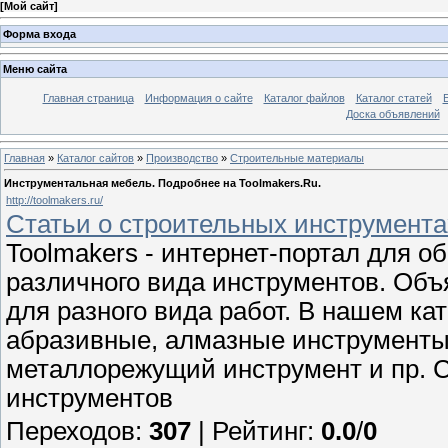
[
Мой сайт
]
Форма входа
Меню сайта
Главная страница
Информация о сайте
Каталог файлов
Каталог статей
Доска объявлений
Главная
»
Каталог сайтов
»
Производство
»
Строительные материалы
Инструментальная мебель. Подробнее на Toolmakers.Ru.
http://toolmakers.ru/
Статьи о строительных инструмента
Toolmakers - интернет-портал для о
различного вида инструментов. Объ
для разного вида работ. В нашем ка
абразивные, алмазные инструменты,
металлорежущий инструмент и пр. С
инструментов
Переходов
:
307
|
Рейтинг
:
0.0
/
0