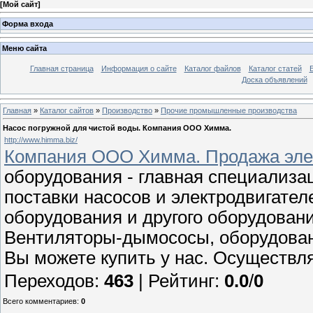
[
Мой сайт
]
Форма входа
Меню сайта
Главная страница
Информация о сайте
Каталог файлов
Каталог статей
Доска объявлений
Главная
»
Каталог сайтов
»
Производство
»
Прочие промышленные производства
Насос погружной для чистой воды. Компания ООО Химма.
http://www.himma.biz/
Компания ООО Химма. Продажа элек
оборудования - главная специализ
поставки насосов и электродвигател
оборудования и другого оборудован
Вентиляторы-дымососы, оборудовани
Вы можете купить у нас. Осуществл
Переходов
:
463
|
Рейтинг
:
0.0
/
0
Всего комментариев
:
0