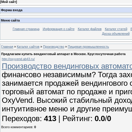
[
Мой сайт
]
Форма входа
Меню сайта
Главная страница
Информация о сайте
Каталог файлов
Каталог статей
Доска объявлений
Главная
»
Каталог сайтов
»
Производство
»
Пищевая промышленность
Предлагаем купить вендинговый аппарат в Москве. Круглосуточная работа
http://oxyvend.ab43.ru/
Производство вендинговых автомато
финансово независимым? Тогда зах
занимается продажей вендингового 
торговый автомат по продаже и при
OxyVend. Высокий стабильный доход
интуитивное меню и другие преимущ
Переходов
:
413
|
Рейтинг
:
0.0
/
0
Всего комментариев
:
0