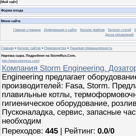
[
Мой сайт
]
Форма входа
Меню сайта
Главная страница
Информация о сайте
Каталог файлов
Каталог статей
Доска объявлений
Главная
»
Каталог сайтов
»
Производство
»
Пищевая промышленность
Нарезка сыра. Подробнее на StormRus.Com.
http://www.stormrus.com/
Компания Storm Engineering. Дозато
Engineering предлагает оборудован
производителей: Fasa, Storm. Пред
плавильные котлы, термоформовочн
гигиеническое оборудование, розлив
Пусконаладка, сервис, запасные ча
необходим
Переходов
:
445
|
Рейтинг
:
0.0
/
0