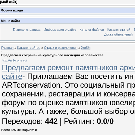
[
Мой сайт
]
Форма входа
Меню сайта
Главная страница
Информация о сайте
Каталог файлов
Каталог статей
Доска объявлений
Главная
»
Каталог сайтов
»
Отдых и развлечения
»
Хобби
Предлагаем сохранение культурного наследия человечества
http://art-cons.ru/
Предлагаем ремонт памятников арх
сайте
- Приглашаем Вас посетить ин
ARTconservation. Это социальный пр
сохранении, реставрации и консерва
форум по оценке памятников ювелир
культуры. А также, большой выбор о
Переходов
:
442
|
Рейтинг
:
0.0
/
0
Всего комментариев
:
0