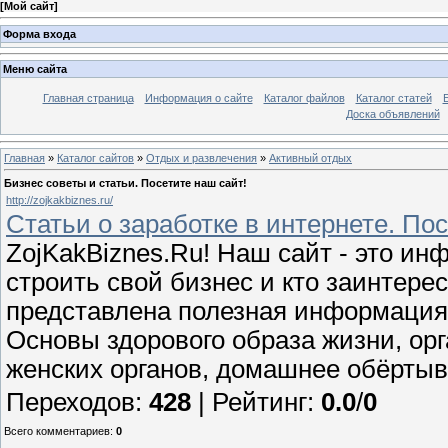
[
Мой сайт
]
Форма входа
Меню сайта
Главная страница
Информация о сайте
Каталог файлов
Каталог статей
Доска объявлений
Главная
»
Каталог сайтов
»
Отдых и развлечения
»
Активный отдых
Бизнес советы и статьи. Посетите наш сайт!
http://zojkakbiznes.ru/
Статьи о заработке в интернете. По
ZojKakBiznes.Ru! Наш сайт - это ин
строить свой бизнес и кто заинтере
представлена полезная информация 
Основы здорового образа жизни, орг
женских органов, домашнее обёртыва
Переходов
:
428
|
Рейтинг
:
0.0
/
0
Всего комментариев
:
0