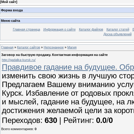
[
Мой сайт
]
Форма входа
Меню сайта
Главная страница
Информация о сайте
Каталог файлов
Каталог статей
Доска объявлений
Главная
»
Каталог сайтов
»
Непознанное
»
Магия
Заговор на быструю продажу. Контактная информация на сайте
http://gadalka-kursk.ru/
Правдивое гадание на будущее. Обр
изменить свою жизнь в лучшую стор
Предлагаем Вашему вниманию услуг
Курск. Избавление от родовых прокл
и мыслей, гадание на будущее, на 
достижения желаемой цели за коро
Переходов
:
630
|
Рейтинг
:
0.0
/
0
Всего комментариев
:
0