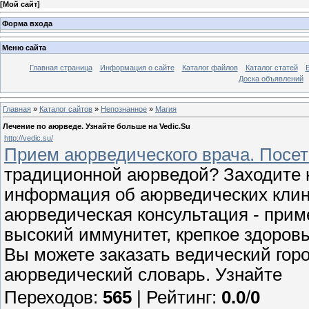
[
Мой сайт
]
Форма входа
Меню сайта
Главная страница
Информация о сайте
Каталог файлов
Каталог статей
Доска объявлений
Главная
»
Каталог сайтов
»
Непознанное
»
Магия
Лечение по аюрведе. Узнайте больше на Vedic.Su
http://vedic.su/
Прием аюрведического врача. Посет
традиционной аюрведой? Заходите н
информация об аюрведических кли
аюрведическая консультация - при
высокий иммунитет, крепкое здоровь
Вы можете заказать ведический гор
аюрведический словарь. Узнайте
Переходов
:
565
|
Рейтинг
:
0.0
/
0