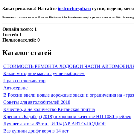
Заказ рекламы! На сайте
instructorspb.ru
сутки, неделя, меся
Возможность заказов кликов от 10 так же
This feature is for Premium users only!
вариант как показы от 100 за более по
Онлайн всего:
1
Гостей:
1
Пользователей:
0
Каталог статей
СТОИМОСТЬ РЕМОНТА ХОДОВОЙ ЧАСТИ АВТОМОБИЛ
Какое моторное масло лучше выбираем
Права на экскаватор
Автосервис
В России ввели новые дорожные знаки и ограничения на «гря
Советы для автолюбителей 2018
Качество, а не количество Китайская притча
Крепость Бадабер (2018) в хорошем качестве HD 1080 трейлер
Лучшее авто за 85 т.р. | ИЛЬДАР АВТО-ПОДБОР
Ваз купили дрифт корч в 14 лет