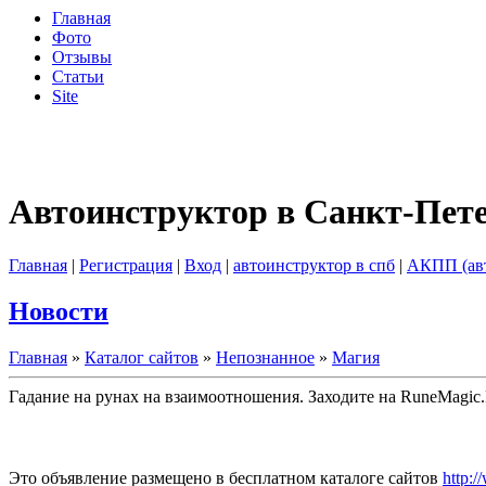
Главная
Фото
Отзывы
Статьи
Site
Автоинструктор в Санкт-Пет
Главная
|
Регистрация
|
Вход
|
автоинструктор в спб
|
АКПП (ав
Новости
Главная
»
Каталог сайтов
»
Непознанное
»
Магия
Гадание на рунах на взаимоотношения. Заходите на RuneMagic
Это объявление размещено в бесплатном каталоге сайтов
http:/