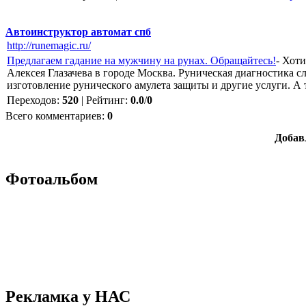
Автоинструктор автомат спб
http://runemagic.ru/
Предлагаем гадание на мужчину на рунах. Обращайтесь!
- Хот
Алексея Глазачева в городе Москва. Руническая диагностика 
изготовление рунического амулета защиты и другие услуги. А
Переходов
:
520
|
Рейтинг
:
0.0
/
0
Всего комментариев
:
0
Добав
Фотоальбом
Рекламка у НАС