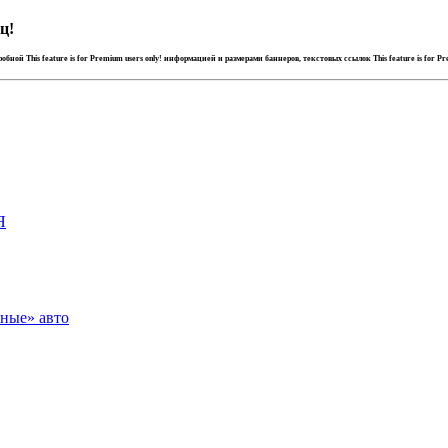
ц!
дробной
This feature is for Premium users only!
информацией и размерами баннеров, текстовых ссылок
This feature is for P
Я
зные» авто