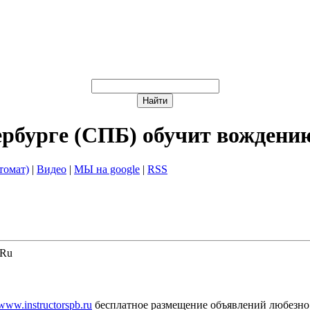
ербурге (СПБ) обучит вождени
томат)
|
Видео
|
МЫ на google
|
RSS
.Ru
/www.instructorspb.ru
бесплатное размещение объявлений любезно 