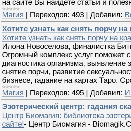
на сайте Вы найдете статьи и поле
Магия
|
Переходов:
493
|
Добавил:
В
Хотите узнать как снять порчу на 
Хотите узнать как снять порчу на кр
Илона Новоселова, финалистка Бит
Огромный комплекс услуг поможет 
диагностика организма, выявление
снятие порчи, развитие сексуально
бизнесе, гадание на картах Таро. С
Магия
|
Переходов:
495
|
Добавил:
И
Эзотерический центр: гадания ск
Центр Биомагия: библиотека эзотер
сайте!
- Центр Биомагия - Biomagik.