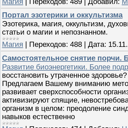
Магия
|
Переходов:
489
|
Добавил:
M
Портал эзотерики и оккультизма
Эзотерика, магия, оккультизм, духо
статьи о магии и непознанном.
Магия
|
Переходов:
488
|
Дата:
15.11
Самостоятельное снятие порчи. 
Развитие биоэнергетики. Более подр
восстановить утраченное здоровье?
Предлагаем Вашему вниманию метод
развивает сверхспособности органи
активизируют спящие, невостребован
организм в целом: преодоление син
навыков естественно