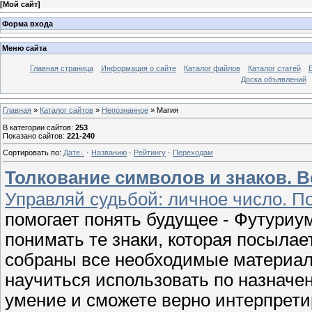
[
Мой сайт
]
Форма входа
Меню сайта
Главная страница
Информация о сайте
Каталог файлов
Каталог статей
Доска объявлений
Главная
»
Каталог сайтов
»
Непознанное
» Магия
В категории сайтов
:
253
Показано сайтов
:
221-240
Сортировать по
:
Дате
·
Названию
·
Рейтингу
·
Переходам
Толкование символов и знаков. В
Управляй судьбой: личное число. По
помогает понять будущее - Футуриу
понимать те знаки, которая посылае
собраны все необходимые материалы
научиться использовать по назначе
умение и сможете верно интерпрети