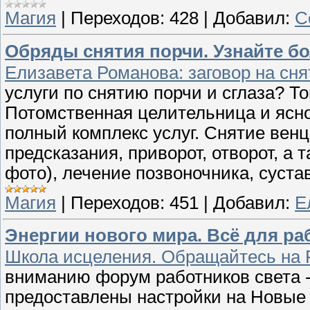
Магия
|
Переходов:
428
|
Добавил:
С
Обряды снятия порчи. Узнайте бо
Елизавета Романова: заговор на сн
услуги по снятию порчи и сглаза? Т
Потомственная целительница и ясн
полный комплекс услуг. Снятие венц
предсказания, приворот, отворот, а 
фото), лечение позвоночника, сустав
Магия
|
Переходов:
451
|
Добавил:
Е
Энергии нового мира. Всё для раб
Школа исцеления. Обращайтесь на F
вниманию форум работников света -
предоставлены настройки на Новые 