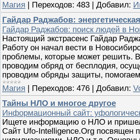
Магия
|
Переходов:
483
|
Добавил:
И
Гайдар Раджабов: энергетическая
Гайдар Раджабов: поиск людей в Но
Настоящий экстрасенс Гайдар Рад
Работу он начал вести в Новосибирс
проблемы, которые может решить. В
проводим обряд от бесплодия, осущ
проводим обряды защиты, помогае
Магия
|
Переходов:
476
|
Добавил:
V
Тайны НЛО и многое другое
Информационный сайт: уфологические
Ищете информацию о НЛО и пришель
Сайт Ufo-Intelligence.Org посвяще
цивилизациями, НЛО и т.д. Основны