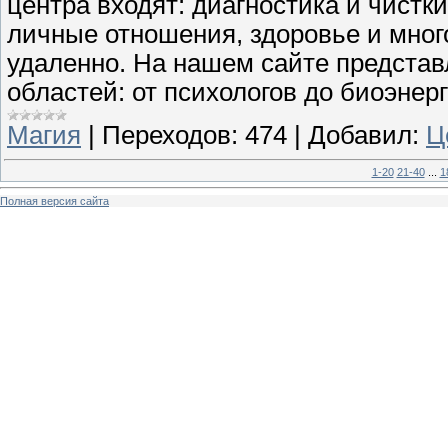
центра входят: диагностика и чистк
личные отношения, здоровье и многое
удаленно. На нашем сайте предста
областей: от психологов до биоэнер
Магия
|
Переходов:
474
|
Добавил:
Ц
1-20
21-40
...
1
Полная версия сайта