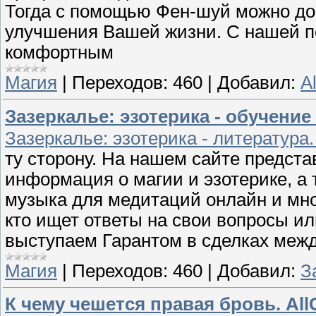
Тогда с помощью Фен-шуй можно до
улучшения Вашей жизни. С нашей п
комфортным
Магия
|
Переходов:
460
|
Добавил:
A
Зазеркалье: эзотерика - обучение
Зазеркалье: эзотерика - литература
ту сторону. На нашем сайте предста
информация о магии и эзотерике, а
музыка для медитаций онлайн и мно
кто ищет ответы на свои вопросы и
выступаем Гарантом в сделках межд
Магия
|
Переходов:
460
|
Добавил:
З
К чему чешется правая бровь. Al