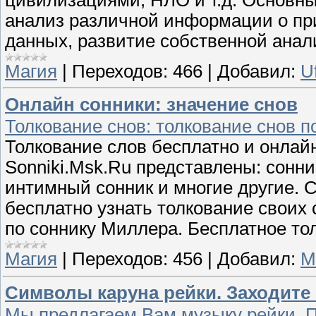
анализ различной информации о пр
данных, развитие собственной анал
Магия
|
Переходов:
466
|
Добавил:
U
Онлайн сонники: значение снов
Толкование снов: толкование снов п
Толкование слов бесплатно и онлайн
Sonniki.Msk.Ru представлены: сонни
интимный сонник и многие другие.
бесплатно узнать толкование своих 
по соннику Миллера. Бесплатное то
Магия
|
Переходов:
456
|
Добавил:
M
Символы каруна рейки. Заходите н
Мы предлагаем Вам музыку рейки. 