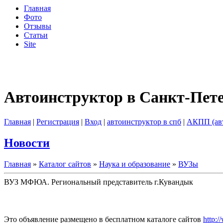
Главная
Фото
Отзывы
Статьи
Site
Автоинструктор в Санкт-Пет
Главная
|
Регистрация
|
Вход
|
автоинструктор в спб
|
АКПП (ав
Новости
Главная
»
Каталог сайтов
»
Наука и образование
»
ВУЗы
ВУЗ МФЮА. Региональный представитель г.Кувандык
Это объявление размещено в бесплатном каталоге сайтов
http:/