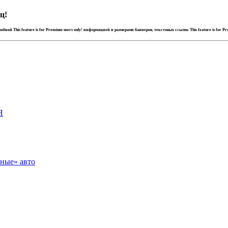
ц!
дробной
This feature is for Premium users only!
информацией и размерами баннеров, текстовых ссылок
This feature is for P
Я
зные» авто