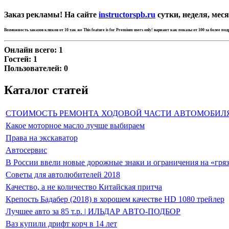
Заказ рекламы! На сайте
instructorspb.ru
сутки, неделя, меся
Возможность заказов кликов от 10 так же
This feature is for Premium users only!
вариант как показы от 100 за более по
Онлайн всего:
1
Гостей:
1
Пользователей:
0
Каталог статей
СТОИМОСТЬ РЕМОНТА ХОДОВОЙ ЧАСТИ АВТОМОБИЛ
Какое моторное масло лучше выбираем
Права на экскаватор
Автосервис
В России ввели новые дорожные знаки и ограничения на «гря
Советы для автолюбителей 2018
Качество, а не количество Китайская притча
Крепость Бадабер (2018) в хорошем качестве HD 1080 трейлер
Лучшее авто за 85 т.р. | ИЛЬДАР АВТО-ПОДБОР
Ваз купили дрифт корч в 14 лет