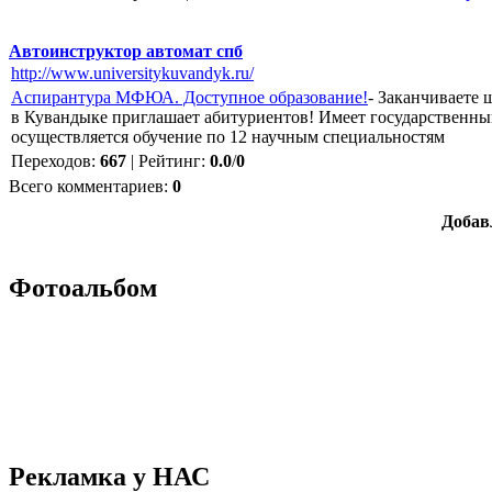
Автоинструктор автомат спб
http://www.universitykuvandyk.ru/
Аспирантура МФЮА. Доступное образование!
- Заканчиваете 
в Кувандыке приглашает абитуриентов! Имеет государственный
осуществляется обучение по 12 научным специальностям
Переходов
:
667
|
Рейтинг
:
0.0
/
0
Всего комментариев
:
0
Добав
Фотоальбом
Рекламка у НАС