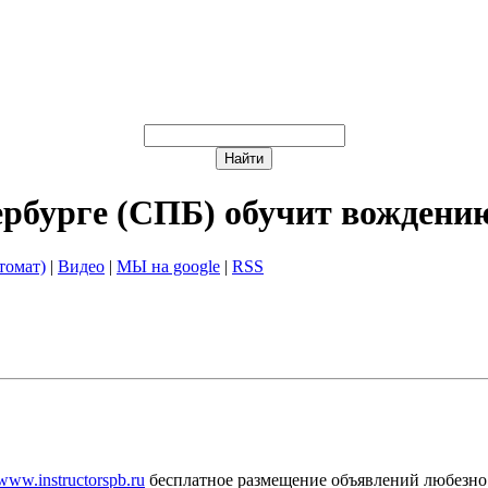
ербурге (СПБ) обучит вождени
томат)
|
Видео
|
МЫ на google
|
RSS
/www.instructorspb.ru
бесплатное размещение объявлений любезно 