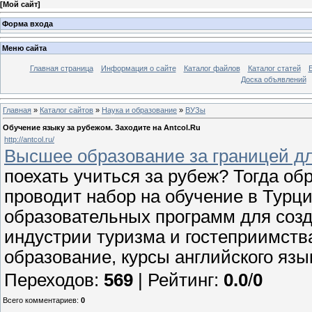
[
Мой сайт
]
Форма входа
Меню сайта
Главная страница
Информация о сайте
Каталог файлов
Каталог статей
Доска объявлений
Главная
»
Каталог сайтов
»
Наука и образование
»
ВУЗы
Обучение языку за рубежом. Заходите на Antcol.Ru
http://antcol.ru/
Высшее образование за границей дл
поехать учиться за рубеж? Тогда о
проводит набор на обучение в Турц
образовательных программ для соз
индустрии туризма и гостеприимств
образование, курсы английского язы
Переходов
:
569
|
Рейтинг
:
0.0
/
0
Всего комментариев
:
0