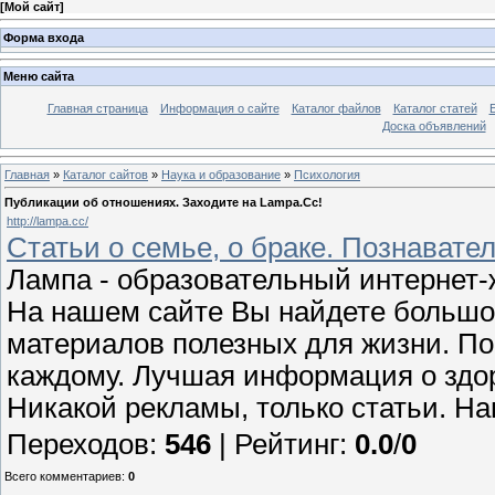
[
Мой сайт
]
Форма входа
Меню сайта
Главная страница
Информация о сайте
Каталог файлов
Каталог статей
Доска объявлений
Главная
»
Каталог сайтов
»
Наука и образование
»
Психология
Публикации об отношениях. Заходите на Lampa.Cc!
http://lampa.cc/
Статьи о семье, о браке. Познават
Лампа - образовательный интернет-
На нашем сайте Вы найдете большо
материалов полезных для жизни. По
каждому. Лучшая информация о здор
Никакой рекламы, только статьи. На
Переходов
:
546
|
Рейтинг
:
0.0
/
0
Всего комментариев
:
0