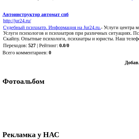
Автоинструктор автомат спб
http://jur24.ru/
Судебный психиатр. Информация на Jur24.ru.
- Услуги центра 
Услуги психологов и психиатров при различных ситуациях. Пс
Скайпу. Опытные психологи, психиатры и юристы. Наш телефо
Переходов
:
527
|
Рейтинг
:
0.0
/
0
Всего комментариев
:
0
Добав
Фотоальбом
Рекламка у НАС