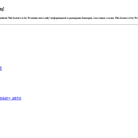
ц!
дробной
This feature is for Premium users only!
информацией и размерами баннеров, текстовых ссылок
This feature is for P
Я
зные» авто