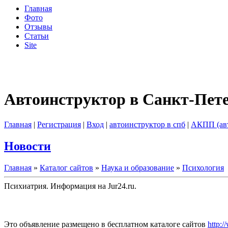
Главная
Фото
Отзывы
Статьи
Site
Автоинструктор в Санкт-Пет
Главная
|
Регистрация
|
Вход
|
автоинструктор в спб
|
АКПП (ав
Новости
Главная
»
Каталог сайтов
»
Наука и образование
»
Психология
Психиатрия. Информация на Jur24.ru.
Это объявление размещено в бесплатном каталоге сайтов
http:/