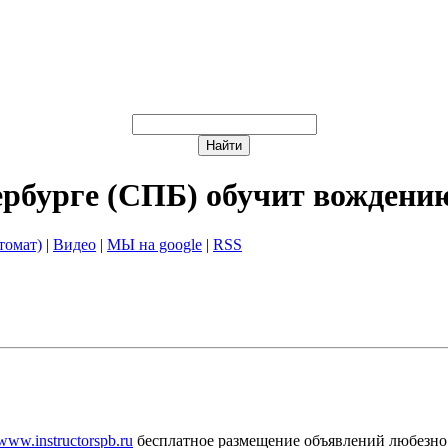
ербурге (СПБ) обучит вождени
томат)
|
Видео
|
МЫ на google
|
RSS
/www.instructorspb.ru
бесплатное размещение объявлений любезно 