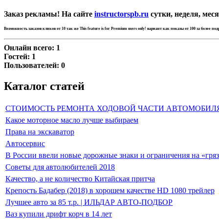
Заказ рекламы! На сайте
instructorspb.ru
сутки, неделя, меся
Возможность заказов кликов от 10 так же
This feature is for Premium users only!
вариант как показы от 100 за более по
Онлайн всего:
1
Гостей:
1
Пользователей:
0
Каталог статей
СТОИМОСТЬ РЕМОНТА ХОДОВОЙ ЧАСТИ АВТОМОБИЛ
Какое моторное масло лучше выбираем
Права на экскаватор
Автосервис
В России ввели новые дорожные знаки и ограничения на «гря
Советы для автолюбителей 2018
Качество, а не количество Китайская притча
Крепость Бадабер (2018) в хорошем качестве HD 1080 трейлер
Лучшее авто за 85 т.р. | ИЛЬДАР АВТО-ПОДБОР
Ваз купили дрифт корч в 14 лет