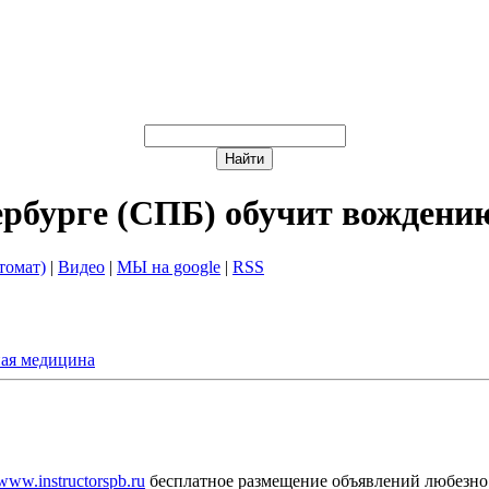
ербурге (СПБ) обучит вождени
томат)
|
Видео
|
МЫ на google
|
RSS
ая медицина
/www.instructorspb.ru
бесплатное размещение объявлений любезно 