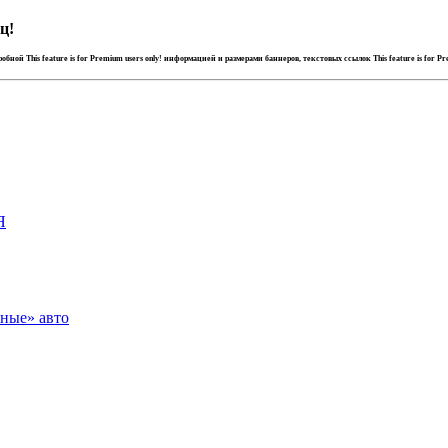
ц!
дробной
This feature is for Premium users only!
информацией и размерами баннеров, текстовых ссылок
This feature is for P
Я
зные» авто