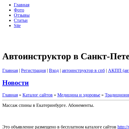
Главная
Фото
Отзывы
Статьи
Site
Автоинструктор в Санкт-Пет
Главная
|
Регистрация
|
Вход
|
автоинструктор в спб
|
АКПП (ав
Новости
Главная
»
Каталог сайтов
»
Медицина и здоровье
»
Традиционн
Массаж спины в Екатеринбурге. Абонементы.
Это объявление размещено в бесплатном каталоге сайтов
http:/