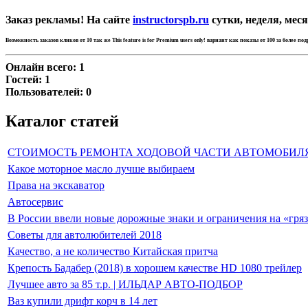
Заказ рекламы! На сайте
instructorspb.ru
сутки, неделя, меся
Возможность заказов кликов от 10 так же
This feature is for Premium users only!
вариант как показы от 100 за более по
Онлайн всего:
1
Гостей:
1
Пользователей:
0
Каталог статей
СТОИМОСТЬ РЕМОНТА ХОДОВОЙ ЧАСТИ АВТОМОБИЛ
Какое моторное масло лучше выбираем
Права на экскаватор
Автосервис
В России ввели новые дорожные знаки и ограничения на «гря
Советы для автолюбителей 2018
Качество, а не количество Китайская притча
Крепость Бадабер (2018) в хорошем качестве HD 1080 трейлер
Лучшее авто за 85 т.р. | ИЛЬДАР АВТО-ПОДБОР
Ваз купили дрифт корч в 14 лет