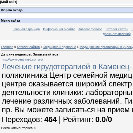
[
Мой сайт
]
Форма входа
Меню сайта
Главная страница
Информация о сайте
Каталог файлов
Каталог статей
Доска объявлений
Главная
»
Каталог сайтов
»
Медицина и здоровье
»
Медицинские организации и учреж
Детские педиатры. Записывайтесь!
http://www.centrmed.com/ru/
Лечение гирудотерапией в Каменец
поликлиника Центр семейной медиц
центре оказывается широкий спектр
деятельности клиники: лабораторны
лечение различных заболеваний. Ги
пр. Вы можете записаться на прием 
Переходов
:
464
|
Рейтинг
:
0.0
/
0
Всего комментариев
:
0