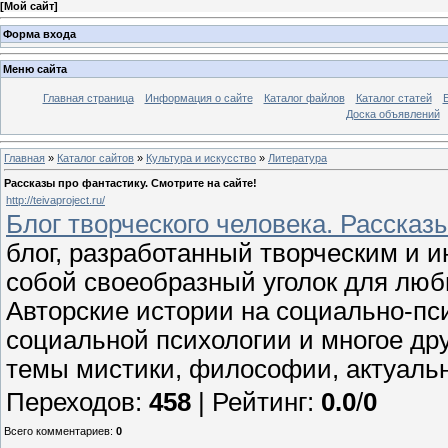
[
Мой сайт
]
Форма входа
Меню сайта
Главная страница
Информация о сайте
Каталог файлов
Каталог статей
Доска объявлений
Главная
»
Каталог сайтов
»
Культура и искусство
»
Литература
Рассказы про фантастику. Смотрите на сайте!
http://teivaproject.ru/
Блог творческого человека. Рассказ
блог, разработанный творческим и 
собой своеобразный уголок для люби
Авторские истории на социально-п
социальной психологии и многое дру
темы мистики, философии, актуал
Переходов
:
458
|
Рейтинг
:
0.0
/
0
Всего комментариев
:
0