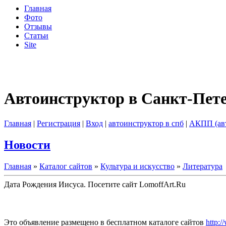
Главная
Фото
Отзывы
Статьи
Site
Автоинструктор в Санкт-Пет
Главная
|
Регистрация
|
Вход
|
автоинструктор в спб
|
АКПП (ав
Новости
Главная
»
Каталог сайтов
»
Культура и искусство
»
Литература
Дата Рождения Иисуса. Посетите сайт LomoffArt.Ru
Это объявление размещено в бесплатном каталоге сайтов
http:/