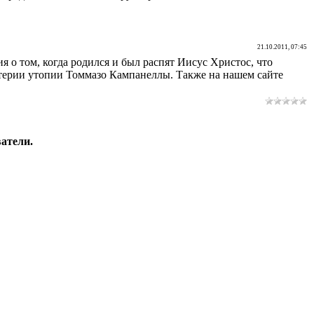
21.10.2011, 07:45
я о том, когда родился и был распят Иисус Христос, что
стерии утопии Томмазо Кампанеллы. Также на нашем сайте
атели.