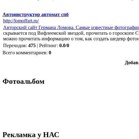
Автоинструктор автомат спб
http://lomoffart.ru/
Авторский сайт Германа Ломова. Самые известные фотографи
скрывается под Вифлеемской звездой, прочитать о гороскопе 
можно прочитать информацию о том, как создать шедевр фотои
Переходов
:
475
|
Рейтинг
:
0.0
/
0
Всего комментариев
:
0
Добав
Фотоальбом
Рекламка у НАС