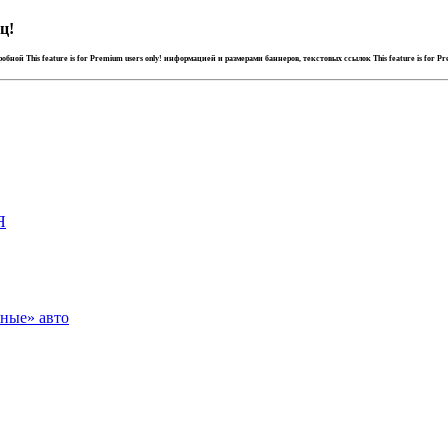
ц!
дробной
This feature is for Premium users only!
информацией и размерами баннеров, текстовых ссылок
This feature is for P
Я
зные» авто