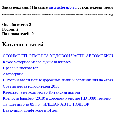
Заказ рекламы! На сайте
instructorspb.ru
сутки, неделя, меся
Возможность заказов кликов от 10 так же
This feature is for Premium users only!
вариант как показы от 100 за более по
Онлайн всего:
2
Гостей:
2
Пользователей:
0
Каталог статей
СТОИМОСТЬ РЕМОНТА ХОДОВОЙ ЧАСТИ АВТОМОБИЛ
Какое моторное масло лучше выбираем
Права на экскаватор
Автосервис
В России ввели новые дорожные знаки и ограничения на «гря
Советы для автолюбителей 2018
Качество, а не количество Китайская притча
Крепость Бадабер (2018) в хорошем качестве HD 1080 трейлер
Лучшее авто за 85 т.р. | ИЛЬДАР АВТО-ПОДБОР
Ваз купили дрифт корч в 14 лет