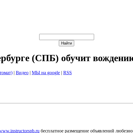
ербурге (СПБ) обучит вождени
томат)
|
Видео
|
МЫ на google
|
RSS
/www.instructorspb.ru
бесплатное размещение объявлений любезно 