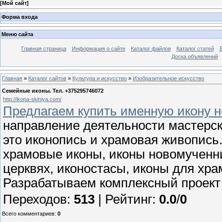
[
Мой сайт
]
Форма входа
Меню сайта
Главная страница
Информация о сайте
Каталог файлов
Каталог статей
Доска объявлений
Главная
»
Каталог сайтов
»
Культура и искусство
»
Изобразительное искусство
Семейные иконы. Тел. +375295746072
http://ikona-skiniya.com/
Предлагаем купить именную икону н
направление деятельности мастерск
это иконопись и храмовая живопись.
храмовые иконы, иконы новомученни
церквях, иконостасы, иконы для хра
Разрабатываем комплексный проект
Переходов
:
513
|
Рейтинг
:
0.0
/
0
Всего комментариев
:
0