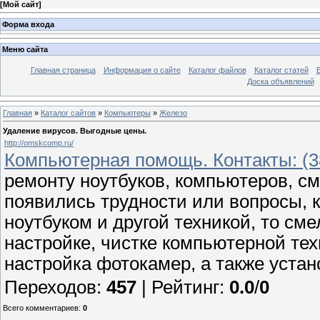
[
Мой сайт
]
Форма входа
Меню сайта
Главная страница
Информация о сайте
Каталог файлов
Каталог статей
Доска объявлений
Главная
»
Каталог сайтов
»
Компьютеры
»
Железо
Удаление вирусов. Выгодные цены.
http://omskcomp.ru/
Компьютерная помощь. Контакты: (38
ремонту ноутбуков, компьютеров, с
появились трудности или вопросы, 
ноутбуком и другой техникой, то сме
настройке, чистке компьютерной тех
настройка фотокамер, а также устан
Переходов
:
457
|
Рейтинг
:
0.0
/
0
Всего комментариев
:
0