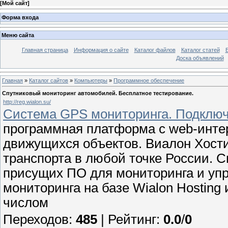
[
Мой сайт
]
Форма входа
Меню сайта
Главная страница
Информация о сайте
Каталог файлов
Каталог статей
Доска объявлений
Главная
»
Каталог сайтов
»
Компьютеры
»
Программное обеспечение
Спутниковый мониторинг автомобилей. Бесплатное тестирование.
http://reg.wialon.su/
Система GPS мониторинга. Подключа
программная платформа с web-инт
движущихся объектов. Виалон Хости
транспорта в любой точке России. 
присущих ПО для мониторинга и уп
мониторинга на базе Wialon Hosting
числом
Переходов
:
485
|
Рейтинг
:
0.0
/
0