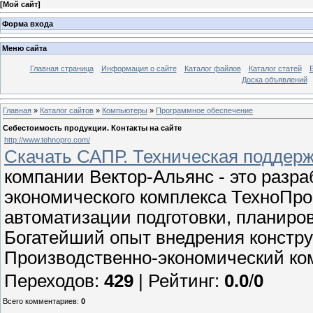
[
Мой сайт
]
Форма входа
Меню сайта
Главная страница
Информация о сайте
Каталог файлов
Каталог статей
Доска объявлений
Главная
»
Каталог сайтов
»
Компьютеры
»
Программное обеспечение
Себестоимость продукции. Контакты на сайте
http://www.tehnopro.com/
Скачать САПР. Техническая поддер
компании Вектор-Альянс - это разра
экономического комплекса ТехноПро
автоматизации подготовки, планиро
Богатейший опыт внедрения констру
Производственно-экономический ко
Переходов
:
429
|
Рейтинг
:
0.0
/
0
Всего комментариев
:
0