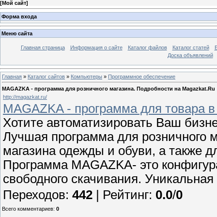
[
Мой сайт
]
Форма входа
Меню сайта
Главная страница
Информация о сайте
Каталог файлов
Каталог статей
Доска объявлений
Главная
»
Каталог сайтов
»
Компьютеры
»
Программное обеспечение
MAGAZKA - программа для розничного магазина. Подробности на Magazkat.Ru
http://magazkat.ru/
MAGAZKA - программа для товара в 
Хотите автоматизировать Ваш бизне
Лучшая программа для розничного 
магазина одежды и обуви, а также д
Программа MAGAZKA- это конфигура
свободного скачивания. Уникальная
Переходов
:
442
|
Рейтинг
:
0.0
/
0
Всего комментариев
:
0