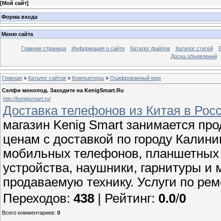
[
Мой сайт
]
Форма входа
Меню сайта
Главная страница
Информация о сайте
Каталог файлов
Каталог статей
Доска объявлений
Главная
»
Каталог сайтов
»
Компьютеры
»
Оцифрованный мир
Селфи монопод. Заходите на KenigSmart.Ru
http://kenigsmart.ru/
Доставка телефонов из Китая в Рос
магазин Kenig Smart занимается пр
ценам с доставкой по городу Калин
мобильных телефонов, планшетных 
устройства, наушники, гарнитуры и 
продаваемую технику. Услуги по рем
Переходов
:
438
|
Рейтинг
:
0.0
/
0
Всего комментариев
:
0