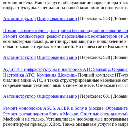
компания Рена. Наши услуги: обслуживание парка аппаратных
инфраструктуры. Специалисты нашей компании используют 
Автоинструктор
Оцифрованный мир
| Переходов: 543 | Добав
Помощь компьютерная, настройка беспроводной локальной се
Ремонт компьютеров, ремонт персональных компьютеров от Э
компьютерная помощь, антивирусная защита и подключение к 
области компьютерных технологий. На нашем сайте Вы может
Автоинструктор
Оцифрованный мир
| Переходов: 528 | Добав
Аудит ИТ-инфраструктуры и настройка АТС Samsung. Обращай
Настройка АТС. Компания Шокфиш
- Полный комплекс ИТ-ус
биллинг мини-АТС, а также структурированные кабельные сет
современными технологиями в своем бизнесе. Ознакомиться с
Автоинструктор
Оцифрованный мир
| Переходов: 601 | Добав
Ремонт моноблоков ASUS, ACER и Sony в Москве. Обращайте
Ремонт фотоаппаратов Sony в Москве. Опытные специалисты!
Macbook и не только. Устанавливаем необходимые программы 
ремонтируем приводы XBox. Также оказываем услуги по запр