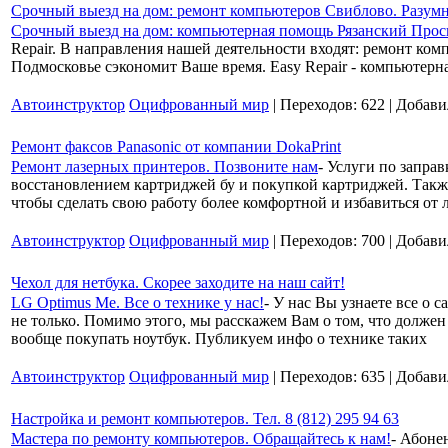
Срочный выезд на дом: ремонт компьютеров Свиблово. Разум
Срочный выезд на дом: компьютерная помощь Рязанский Прос
Repair. В направления нашей деятельности входят: ремонт ко
Подмосковье сэкономит Ваше время. Easy Repair - компьютерн
Автоинструктор
Оцифрованный мир
| Переходов: 622 | Добав
Ремонт факсов Panasonic от компании DokaPrint
Ремонт лазерных принтеров. Позвоните нам
- Услуги по запра
восстановлением картриджей бу и покупкой картриджей. Также
чтобы сделать свою работу более комфортной и избавиться от
Автоинструктор
Оцифрованный мир
| Переходов: 700 | Добав
Чехол для нетбука. Скорее заходите на наш сайт!
LG Optimus Me. Все о технике у нас!
- У нас Вы узнаете все о 
не только. Помимо этого, мы расскажем Вам о том, что должен
вообще покупать ноутбук. Публикуем инфо о технике таких
Автоинструктор
Оцифрованный мир
| Переходов: 635 | Добав
Настройка и ремонт компьютеров. Тел. 8 (812) 295 94 63
Мастера по ремонту компьютеров. Обращайтесь к нам!
- Абоне