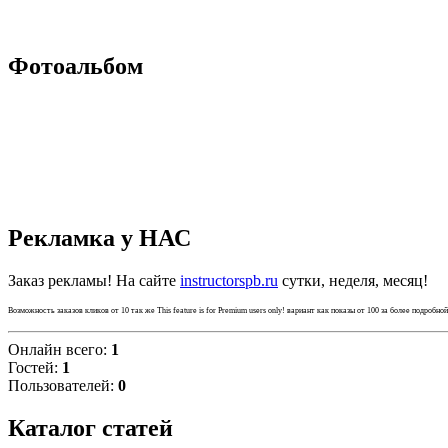
Фотоальбом
Рекламка у НАС
Заказ рекламы! На сайте
instructorspb.ru
сутки, неделя, месяц!
Возможность заказов кликов от 10 так же
This feature is for Premium users only!
вариант как показы от 100 за более подробно
Онлайн всего:
1
Гостей:
1
Пользователей:
0
Каталог статей