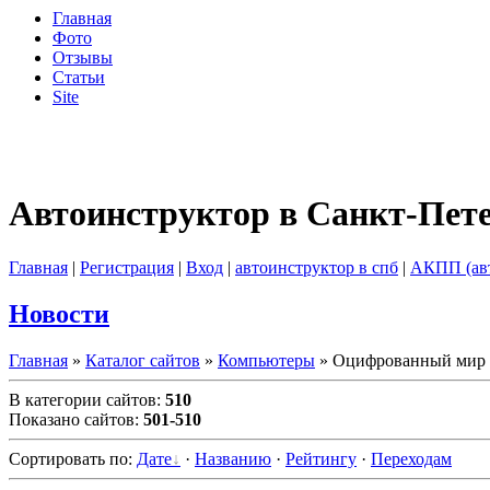
Главная
Фото
Отзывы
Статьи
Site
Автоинструктор в Санкт-Пет
Главная
|
Регистрация
|
Вход
|
автоинструктор в спб
|
АКПП (ав
Новости
Главная
»
Каталог сайтов
»
Компьютеры
» Оцифрованный мир
В категории сайтов
:
510
Показано сайтов
:
501-510
Сортировать по
:
Дате
·
Названию
·
Рейтингу
·
Переходам