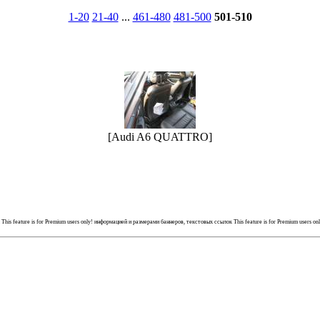
1-20
21-40
...
461-480
481-500
501-510
[Audi A6 QUATTRO]
й
This feature is for Premium users only!
информацией и размерами баннеров, текстовых ссылок
This feature is for Premium users on