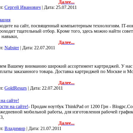
Далее...
ил:
Сергей Иванович
| Дата:
25.07.2011
мация
аходите на сайт, посвященный компьютерным технологиям. IT-но
я проходит тщательный отбор. Кроме того, здесь можно найти со
и навыки,
Далее...
ил:
Nabster
| Дата:
22.07.2011
яем Вашему вниманию широкий ассортимент картриджей. У нас Вы
платы заказанного товара. Доставка картриджей по Москве и Мо
Далее...
ил:
GoldResurs
| Дата:
22.07.2011
на сайте!
ости на сайте!
- Продам ноутбук ThinkPad от 1200 Грн - Blogpc.Co
 ежедневной мобильной работы, для изготовления рабочей граф
3,
Далее...
ил:
Владимир
| Дата:
21.07.2011