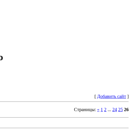
ю
[
Добавить сайт
]
Страницы
:
«
1
2
...
24
25
26