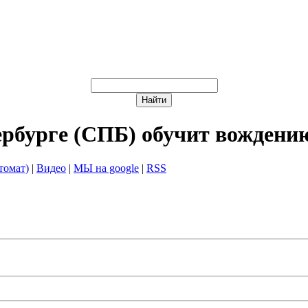
ербурге (СПБ) обучит вождени
томат)
|
Видео
|
МЫ на google
|
RSS