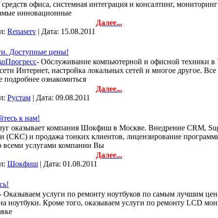
 средств офиса, системная интеграция и консалтинг, мониторин
самые инновационные
Далее...
ил:
Renaserv
| Дата:
15.08.2011
ти. Доступные цены!
коПрогресс
- Обслуживание компьютерной и офисной техники в У
сети Интернет, настройка локальных сетей и многое другое. В
е подробнее ознакомиться
Далее...
ил:
Рустам
| Дата:
09.08.2011
тесь к нам!
луг оказывает компания Шокфиш в Москве. Внедрение CRM, Sug
и (СКС) и продажа тонких клиентов, лицензирование программн
о всеми услугами компании Вы
Далее...
ил:
Шокфиш
| Дата:
01.08.2011
сь!
- Оказываем услуги по ремонту ноутбуков по самым лучшим ценам
на ноутбуки. Кроме того, оказываем услуги по ремонту LCD мо
авке