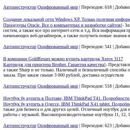
Автоинструктор
Оцифрованный мир
| Переходов: 618 | Добав
Создание локальной сети Windows XP. Только полезная инфор
Процедуры Oracle. Все о компьютерах и разработке сайтов!
- З
систем, а также все про интернет-сети и т.д. Вся информаци
начинающих веб-дизайнеров, а также получить новые знания 
Автоинструктор
Оцифрованный мир
| Переходов: 541 | Добав
В компании GoldResurs можно купить картридж Xerox 3117
Картридж для принтера Brother. Гарантия качества!
- Представл
а также Sharp и не только. Наличный и безналичный способы о
заказа. При заказе свыше 3 000 рублей, доставка осуществля
Автоинструктор
Оцифрованный мир
| Переходов: 518 | Добав
Ноутбук бу купить в Полтаве, IBM ThinkPad T41. Подробности 
Ноутбук бу купить в Одессе, IBM ThinkPad X41 tablet. Подробн
также для бизнеса и для других целей. Отличный ноутбук для
работы с музыкой. Высокопроизводительные ноутбуки 11, 12, 1
Автоинструктор
Оцифрованный мир
| Переходов: 623 | Добав