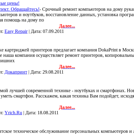
ные цены!
пект. Обращайтесь!
- Срочный ремонт компьютеров на дому рука
мпьютеров и ноутбуков, восстановление данных, установка прогр
ая помощь на дому по
Далее...
ил:
Easy Repair
| Дата:
07.09.2011
вке картриджей принтеров предлагает компания DokaPrint в Мос
 наша компания осуществляет ремонт принтеров, копировальных 
 лишних
Далее...
ил:
Докапринт
| Дата:
29.08.2011
самой лучшей современной технике - ноутбуках и смартфонах. Но
 уметь смартфон. Расскажем, какая техника Вам подойдет, исход
Далее...
ил:
Yrich.Ru
| Дата:
18.08.2011
нтское техническое обслуживание персональных компьютеров и л