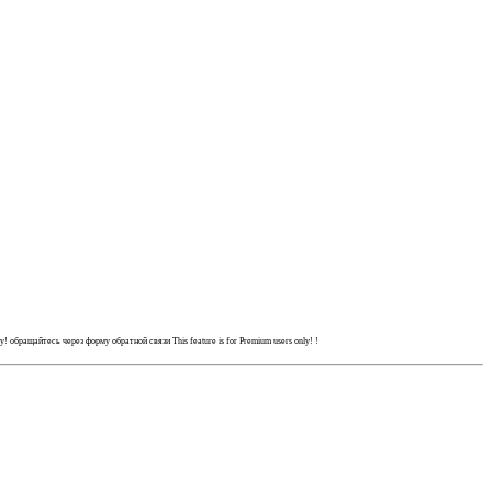
ly!
обращайтесь через форму обратной связи
This feature is for Premium users only!
!