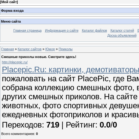
[
Мой сайт
]
Форма входа
Меню сайта
Главная страница
Информация о сайте
Каталог файлов
Каталог статей
Доска объявлений
Главная
»
Каталог сайтов
»
Юмор
»
Приколы
Смешные приколы новые. Смотрите здесь!
http://placepic.ru/
Placepic.Ru: картинки, демотиватор
пожаловать на сайт PlacePic, где В
собрана коллекцию смешных фото, в
других смешных приколов. На сайте
животных, фото спортивных девушек 
ежедневных фотоприколов и красив
Переходов
:
719
|
Рейтинг
:
0.0
/
0
Всего комментариев
:
0