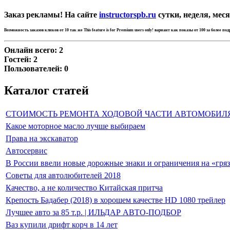
Заказ рекламы! На сайте
instructorspb.ru
сутки, неделя, меся
Возможность заказов кликов от 10 так же
This feature is for Premium users only!
вариант как показы от 100 за более по
Онлайн всего:
2
Гостей:
2
Пользователей:
0
Каталог статей
СТОИМОСТЬ РЕМОНТА ХОДОВОЙ ЧАСТИ АВТОМОБИЛ
Какое моторное масло лучше выбираем
Права на экскаватор
Автосервис
В России ввели новые дорожные знаки и ограничения на «гря
Советы для автолюбителей 2018
Качество, а не количество Китайская притча
Крепость Бадабер (2018) в хорошем качестве HD 1080 трейлер
Лучшее авто за 85 т.р. | ИЛЬДАР АВТО-ПОДБОР
Ваз купили дрифт корч в 14 лет