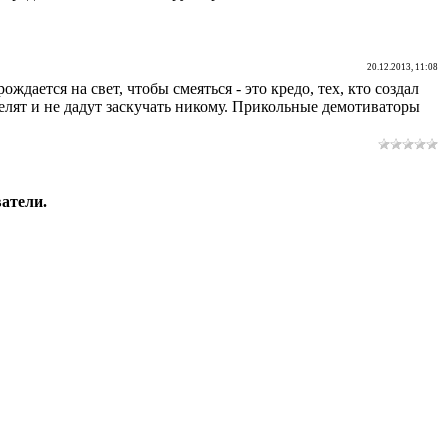
20.12.2013, 11:08
ждается на свет, чтобы смеяться - это кредо, тех, кто создал
елят и не дадут заскучать никому. Прикольные демотиваторы
атели.