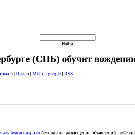
ербурге (СПБ) обучит вождени
томат)
|
Видео
|
МЫ на google
|
RSS
/www.instructorspb.ru
бесплатное размещение объявлений любезно 