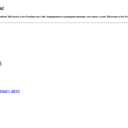
ц!
дробной
This feature is for Premium users only!
информацией и размерами баннеров, текстовых ссылок
This feature is for P
Я
зные» авто