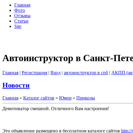
Главная
Фото
Отзывы
Статьи
Site
Автоинструктор в Санкт-Пет
Главная
|
Регистрация
|
Вход
|
автоинструктор в спб
|
АКПП (ав
Новости
Главная
»
Каталог сайтов
»
Юмор
»
Приколы
Демотиватор смешной. Отличного Вам настроения!
Это объявление размещено в бесплатном каталоге сайтов
http:/