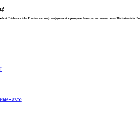
ц!
дробной
This feature is for Premium users only!
информацией и размерами баннеров, текстовых ссылок
This feature is for P
Я
зные» авто