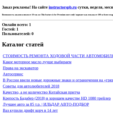
Заказ рекламы! На сайте
instructorspb.ru
сутки, неделя, меся
Возможность заказов кликов от 10 так же
This feature is for Premium users only!
вариант как показы от 100 за более по
Онлайн всего:
1
Гостей:
1
Пользователей:
0
Каталог статей
СТОИМОСТЬ РЕМОНТА ХОДОВОЙ ЧАСТИ АВТОМОБИЛ
Какое моторное масло лучше выбираем
Права на экскаватор
Автосервис
В России ввели новые дорожные знаки и ограничения на «гря
Советы для автолюбителей 2018
Качество, а не количество Китайская притча
Крепость Бадабер (2018) в хорошем качестве HD 1080 трейлер
Лучшее авто за 85 т.р. | ИЛЬДАР АВТО-ПОДБОР
Ваз купили дрифт корч в 14 лет