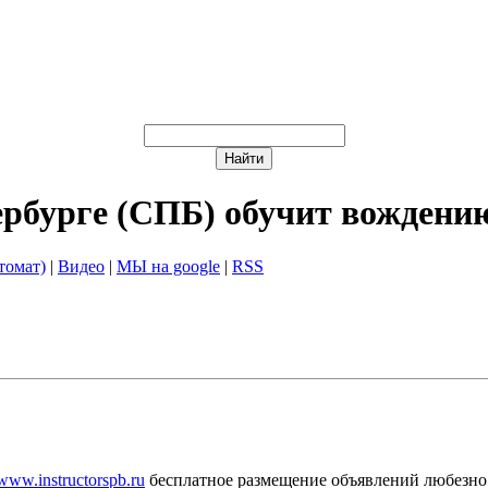
ербурге (СПБ) обучит вождени
томат)
|
Видео
|
МЫ на google
|
RSS
/www.instructorspb.ru
бесплатное размещение объявлений любезно 