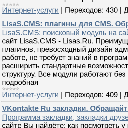
Интернет-услуги
|
Переходов:
430
|
Д
LisaS.CMS: плагины для CMS. Об
LisaS.CMS: поисковый модуль на са
сайт LisaS.CMS - Lisas.Ru. Преиму
плагинов, превосходный дизайн адм
работе, не требует знаний в програ
расширить стандартные возможност
структуру. Все модули работают без
подробная
Интернет-услуги
|
Переходов:
409
|
Д
VKontakte Ru закладки. Обращайт
Программа закладки, закладки друз
сайте Вы найдёте: как посмотреть у к