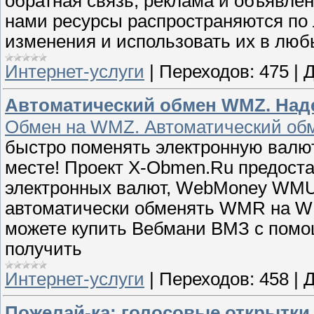
обратная связь, реклама и объявле
нами ресурсы распространяются по 
изменения и использовать их в любы
Интернет-услуги
|
Переходов:
475
|
Д
Автоматический обмен WMZ. Над
Обмен на WMZ. Автоматический об
быстро поменять электронную валю
месте! Проект Х-Obmen.Ru предостав
электронных валют, WebMoney WMU
автоматически обменять WMR на 
можете купить Вебмани ВМЗ с помощ
получить
Интернет-услуги
|
Переходов:
458
|
Д
Пожелай-ка: голосовые открытки 