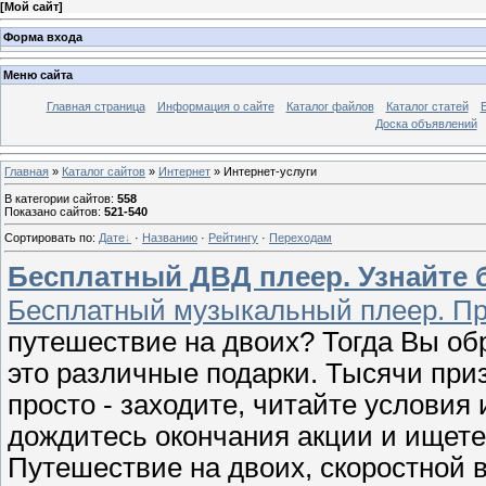
[
Мой сайт
]
Форма входа
Меню сайта
Главная страница
Информация о сайте
Каталог файлов
Каталог статей
Доска объявлений
Главная
»
Каталог сайтов
»
Интернет
» Интернет-услуги
В категории сайтов
:
558
Показано сайтов
:
521-540
Сортировать по
:
Дате
·
Названию
·
Рейтингу
·
Переходам
Бесплатный ДВД плеер. Узнайте 
Бесплатный музыкальный плеер. Пр
путешествие на двоих? Тогда Вы обр
это различные подарки. Тысячи при
просто - заходите, читайте условия
дождитесь окончания акции и ищете
Путешествие на двоих, скоростной в