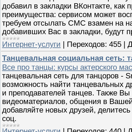
добавил в закладки ВКонтакте, как 
преимущества: сервисом может вос
требуем отсылать СМС взамен на на
добавивших Вас в закладки, будут 
Интернет-услуги
|
Переходов:
455
|
Д
Танцевальная социальная сеть: т
Все про танцы: курсы актерского ма
танцевальная сеть для танцоров - 
возможность найти танцевальных д
и преподавателей танцев. Также В
видеоматериалов, общения в Вашей 
добавляйте новых друзей, делитес
соц.
Интернет-услуги
|
Переходов:
440
|
Д