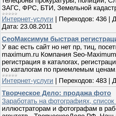
телефоны прокуратуры, полиции, Сл
ЗАГС, ФРС, БТИ, Земельной кадас
Интернет-услуги
|
Переходов:
436
|
Д
Дата:
23.08.2011
СеоМаксимум быстрая регистраци
У вас есть сайт но нет пр, тиц, посе
maximum.ru Компания Seo-Maximum.
регистрация в каталогах, регистраци
по каталогам по приемлемым ценам
Интернет-услуги
|
Переходов:
483
|
Д
Творческое Дело: продажа фото
Заработать на фотографиях, список
иллюстраторам и фотографам в раб
агентств - ТворческоеДело.РФ. Наш 