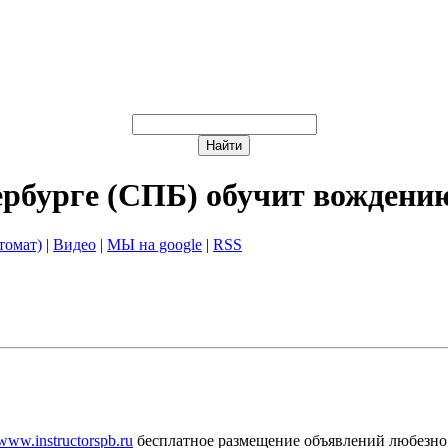
ербурге (СПБ) обучит вождени
томат)
|
Видео
|
МЫ на google
|
RSS
/www.instructorspb.ru
бесплатное размещение объявлений любезно 