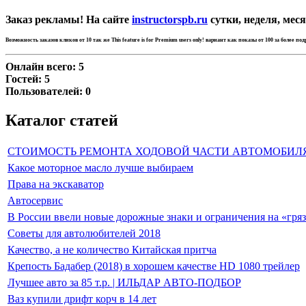
Заказ рекламы! На сайте
instructorspb.ru
сутки, неделя, меся
Возможность заказов кликов от 10 так же
This feature is for Premium users only!
вариант как показы от 100 за более по
Онлайн всего:
5
Гостей:
5
Пользователей:
0
Каталог статей
СТОИМОСТЬ РЕМОНТА ХОДОВОЙ ЧАСТИ АВТОМОБИЛ
Какое моторное масло лучше выбираем
Права на экскаватор
Автосервис
В России ввели новые дорожные знаки и ограничения на «гря
Советы для автолюбителей 2018
Качество, а не количество Китайская притча
Крепость Бадабер (2018) в хорошем качестве HD 1080 трейлер
Лучшее авто за 85 т.р. | ИЛЬДАР АВТО-ПОДБОР
Ваз купили дрифт корч в 14 лет