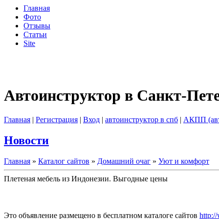
Главная
Фото
Отзывы
Статьи
Site
Автоинструктор в Санкт-Пет
Главная
|
Регистрация
|
Вход
|
автоинструктор в спб
|
АКПП (ав
Новости
Главная
»
Каталог сайтов
»
Домашний очаг
»
Уют и комфорт
Плетеная мебель из Индонезии. Выгодные цены
Это объявление размещено в бесплатном каталоге сайтов
http:/