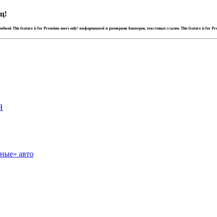
ц!
дробной
This feature is for Premium users only!
информацией и размерами баннеров, текстовых ссылок
This feature is for P
Я
зные» авто