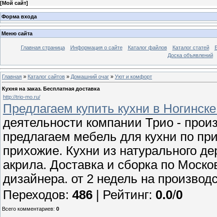
[
Мой сайт
]
Форма входа
Меню сайта
Главная страница
Информация о сайте
Каталог файлов
Каталог статей
Доска объявлений
Главная
»
Каталог сайтов
»
Домашний очаг
»
Уют и комфорт
Кухня на заказ. Бесплатная доставка
http://trio-mo.ru/
Предлагаем купить кухни в Ногинске
деятельности компании Трио - прои
предлагаем мебель для кухни по п
прихожие. Кухни из натурального де
акрила. Доставка и сборка по Моско
дизайнера. от 2 недель на производс
Переходов
:
486
|
Рейтинг
:
0.0
/
0
Всего комментариев
:
0