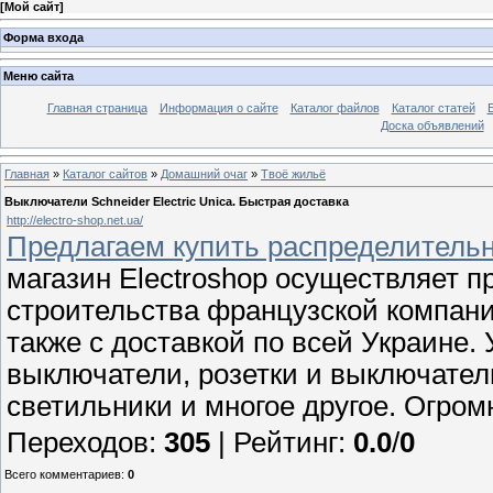
[
Мой сайт
]
Форма входа
Меню сайта
Главная страница
Информация о сайте
Каталог файлов
Каталог статей
Доска объявлений
Главная
»
Каталог сайтов
»
Домашний очаг
»
Твоё жильё
Выключатели Schneider Electric Unica. Быстрая доставка
http://electro-shop.net.ua/
Предлагаем купить распределительн
магазин Electroshop осуществляет 
строительства французской компании 
также с доставкой по всей Украине.
выключатели, розетки и выключател
светильники и многое другое. Огро
Переходов
:
305
|
Рейтинг
:
0.0
/
0
Всего комментариев
:
0