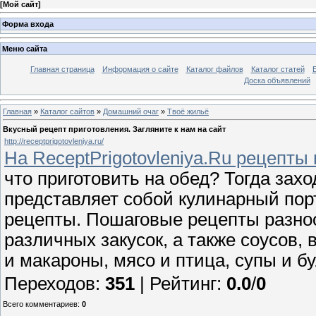
[
Мой сайт
]
Форма входа
Меню сайта
Главная страница
Информация о сайте
Каталог файлов
Каталог статей
Доска объявлений
Главная
»
Каталог сайтов
»
Домашний очаг
»
Твоё жильё
Вкусный рецепт приготовления. Загляните к нам на сайт
http://receptprigotovleniya.ru/
На ReceptPrigotovleniya.Ru рецепты
что приготовить на обед? Тогда зах
представляет собой кулинарный пор
рецепты. Пошаговые рецепты разно
различных закусок, а также соусов, 
и макароны, мясо и птица, супы и б
Переходов
:
351
|
Рейтинг
:
0.0
/
0
Всего комментариев
:
0