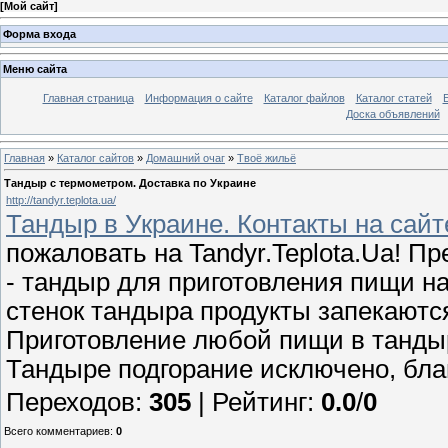
[
Мой сайт
]
Форма входа
Меню сайта
Главная страница
Информация о сайте
Каталог файлов
Каталог статей
Доска объявлений
Главная
»
Каталог сайтов
»
Домашний очаг
»
Твоё жильё
Тандыр с термометром. Доставка по Украине
http://tandyr.teplota.ua/
Тандыр в Украине. Контакты на сайт
пожаловать на Tandyr.Teplota.Ua! 
- тандыр для приготовления пищи н
стенок тандыра продукты запекаютс
Приготовление любой пищи в тандыр
Тандыре подгорание исключено, бла
Переходов
:
305
|
Рейтинг
:
0.0
/
0
Всего комментариев
:
0