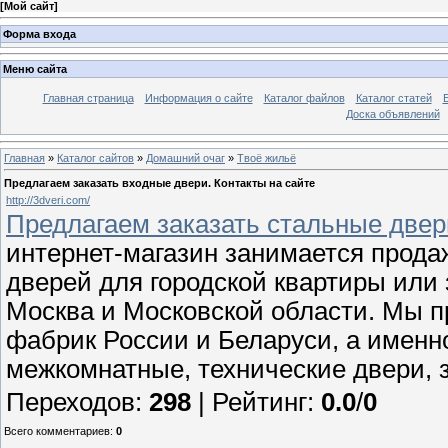
[
Мой сайт
]
Форма входа
Меню сайта
Главная страница
Информация о сайте
Каталог файлов
Каталог статей
Доска объявлений
Главная
»
Каталог сайтов
»
Домашний очаг
»
Твоё жильё
Предлагаем заказать входные двери. Контакты на сайте
http://3dveri.com/
Предлагаем заказать стальные двер
интернет-магазин занимается прод
дверей для городской квартиры или 
Москва и Московской области. Мы 
фабрик России и Беларуси, а именно
межкомнатные, технические двери, 
Переходов
:
298
|
Рейтинг
:
0.0
/
0
Всего комментариев
:
0