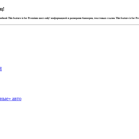
ц!
дробной
This feature is for Premium users only!
информацией и размерами баннеров, текстовых ссылок
This feature is for P
Я
зные» авто