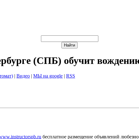
ербурге (СПБ) обучит вождени
томат)
|
Видео
|
МЫ на google
|
RSS
/www.instructorspb.ru
бесплатное размещение объявлений любезно 