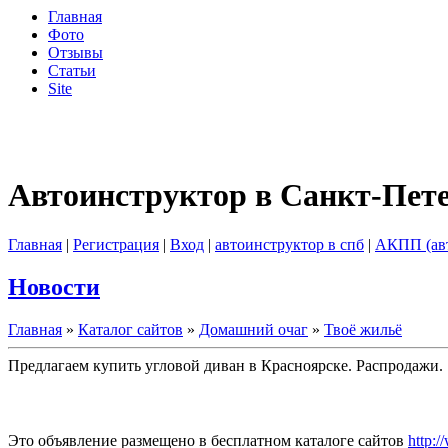
Главная
Фото
Отзывы
Статьи
Site
Автоинструктор в Санкт-Пет
Главная
|
Регистрация
|
Вход
|
автоинструктор в спб
|
АКПП (ав
Новости
Главная
»
Каталог сайтов
»
Домашний очаг
»
Твоё жильё
Предлагаем купить угловой диван в Красноярске. Распродажи.
Это объявление размещено в бесплатном каталоге сайтов
http:/