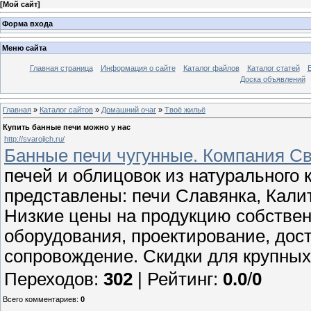
[
Мой сайт
]
Форма входа
Меню сайта
Главная страница
Информация о сайте
Каталог файлов
Каталог статей
Доска объявлений
Главная
»
Каталог сайтов
»
Домашний очаг
»
Твоё жильё
Купить банные печи можно у нас
http://svarojich.ru/
Банные печи чугунные. Компания С
печей и облицовок из натурального
представлены: печи Славянка, Калит
Низкие цены на продукцию собствен
оборудования, проектирование, дост
сопровождение. Скидки для крупных
Переходов
:
302
|
Рейтинг
:
0.0
/
0
Всего комментариев
:
0