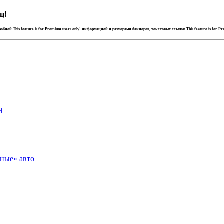
ц!
дробной
This feature is for Premium users only!
информацией и размерами баннеров, текстовых ссылок
This feature is for P
Я
зные» авто