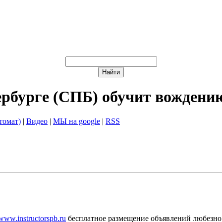
ербурге (СПБ) обучит вождени
томат)
|
Видео
|
МЫ на google
|
RSS
/www.instructorspb.ru
бесплатное размещение объявлений любезно 