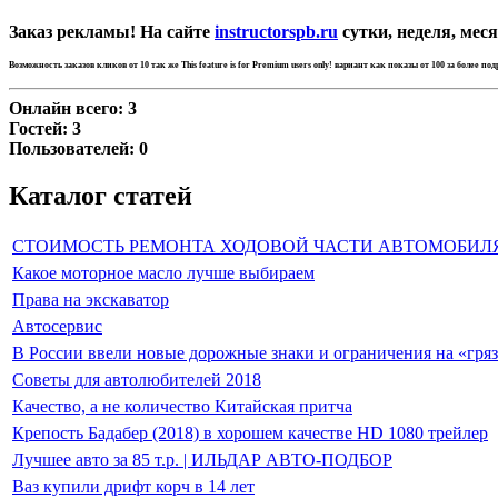
Заказ рекламы! На сайте
instructorspb.ru
сутки, неделя, меся
Возможность заказов кликов от 10 так же
This feature is for Premium users only!
вариант как показы от 100 за более по
Онлайн всего:
3
Гостей:
3
Пользователей:
0
Каталог статей
СТОИМОСТЬ РЕМОНТА ХОДОВОЙ ЧАСТИ АВТОМОБИЛ
Какое моторное масло лучше выбираем
Права на экскаватор
Автосервис
В России ввели новые дорожные знаки и ограничения на «гря
Советы для автолюбителей 2018
Качество, а не количество Китайская притча
Крепость Бадабер (2018) в хорошем качестве HD 1080 трейлер
Лучшее авто за 85 т.р. | ИЛЬДАР АВТО-ПОДБОР
Ваз купили дрифт корч в 14 лет