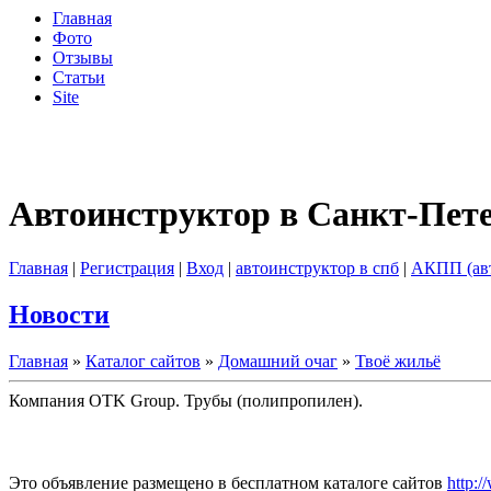
Главная
Фото
Отзывы
Статьи
Site
Автоинструктор в Санкт-Пет
Главная
|
Регистрация
|
Вход
|
автоинструктор в спб
|
АКПП (ав
Новости
Главная
»
Каталог сайтов
»
Домашний очаг
»
Твоё жильё
Компания OTK Group. Трубы (полипропилен).
Это объявление размещено в бесплатном каталоге сайтов
http:/