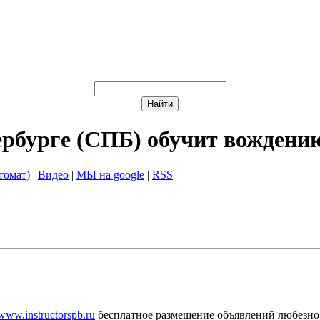
ербурге (СПБ) обучит вождени
томат)
|
Видео
|
МЫ на google
|
RSS
/www.instructorspb.ru
бесплатное размещение объявлений любезно 