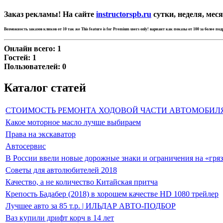
Заказ рекламы! На сайте
instructorspb.ru
сутки, неделя, меся
Возможность заказов кликов от 10 так же
This feature is for Premium users only!
вариант как показы от 100 за более по
Онлайн всего:
1
Гостей:
1
Пользователей:
0
Каталог статей
СТОИМОСТЬ РЕМОНТА ХОДОВОЙ ЧАСТИ АВТОМОБИЛ
Какое моторное масло лучше выбираем
Права на экскаватор
Автосервис
В России ввели новые дорожные знаки и ограничения на «гря
Советы для автолюбителей 2018
Качество, а не количество Китайская притча
Крепость Бадабер (2018) в хорошем качестве HD 1080 трейлер
Лучшее авто за 85 т.р. | ИЛЬДАР АВТО-ПОДБОР
Ваз купили дрифт корч в 14 лет