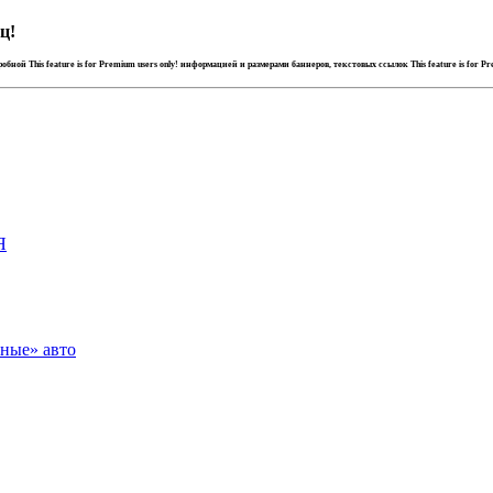
ц!
дробной
This feature is for Premium users only!
информацией и размерами баннеров, текстовых ссылок
This feature is for P
Я
зные» авто