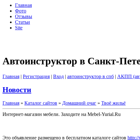
Главная
Фото
Отзывы
Статьи
Site
Автоинструктор в Санкт-Пет
Главная
|
Регистрация
|
Вход
|
автоинструктор в спб
|
АКПП (ав
Новости
Главная
»
Каталог сайтов
»
Домашний очаг
»
Твоё жильё
Интернет-магазин мебели. Заходите на Mebel-Yurial.Ru
Это объявление размещено в бесплатном каталоге сайтов
http:/