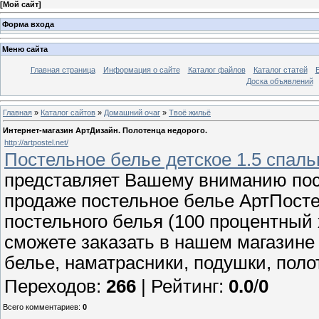
[
Мой сайт
]
Форма входа
Меню сайта
Главная страница
Информация о сайте
Каталог файлов
Каталог статей
Доска объявлений
Главная
»
Каталог сайтов
»
Домашний очаг
»
Твоё жильё
Интернет-магазин АртДизайн. Полотенца недорого.
http://artpostel.net/
Постельное белье детское 1.5 спал
представляет Вашему вниманию пос
продаже постельное белье АртПосте
постельного белья (100 процентный х
сможете заказать в нашем магазине 
белье, наматрасники, подушки, поло
Переходов
:
266
|
Рейтинг
:
0.0
/
0
Всего комментариев
:
0