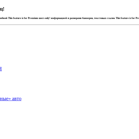
ц!
дробной
This feature is for Premium users only!
информацией и размерами баннеров, текстовых ссылок
This feature is for P
Я
зные» авто