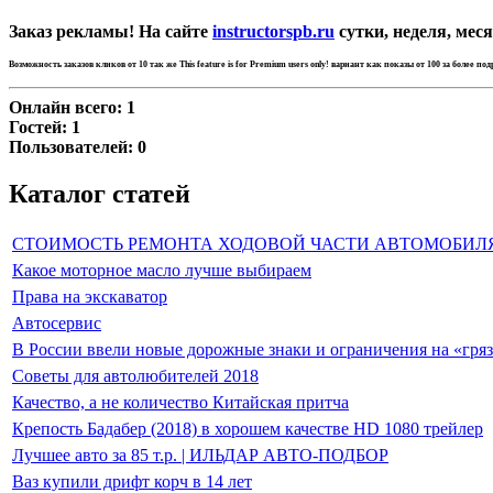
Заказ рекламы! На сайте
instructorspb.ru
сутки, неделя, меся
Возможность заказов кликов от 10 так же
This feature is for Premium users only!
вариант как показы от 100 за более по
Онлайн всего:
1
Гостей:
1
Пользователей:
0
Каталог статей
СТОИМОСТЬ РЕМОНТА ХОДОВОЙ ЧАСТИ АВТОМОБИЛ
Какое моторное масло лучше выбираем
Права на экскаватор
Автосервис
В России ввели новые дорожные знаки и ограничения на «гря
Советы для автолюбителей 2018
Качество, а не количество Китайская притча
Крепость Бадабер (2018) в хорошем качестве HD 1080 трейлер
Лучшее авто за 85 т.р. | ИЛЬДАР АВТО-ПОДБОР
Ваз купили дрифт корч в 14 лет