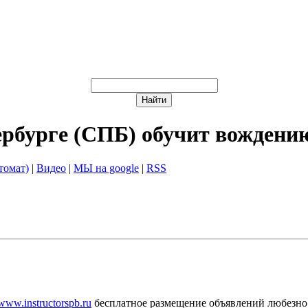
ербурге (СПБ) обучит вождени
томат)
|
Видео
|
МЫ на google
|
RSS
/www.instructorspb.ru
бесплатное размещение объявлений любезно 