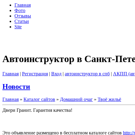
Главная
Фото
Отзывы
Статьи
Site
Автоинструктор в Санкт-Пет
Главная
|
Регистрация
|
Вход
|
автоинструктор в спб
|
АКПП (ав
Новости
Главная
»
Каталог сайтов
»
Домашний очаг
»
Твоё жильё
Двери Гранит. Гарантия качества!
Это объявление размещено в бесплатном каталоге сайтов
http:/