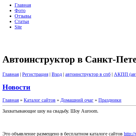
Главная
Фото
Отзывы
Статьи
Site
Автоинструктор в Санкт-Пет
Главная
|
Регистрация
|
Вход
|
автоинструктор в спб
|
АКПП (ав
Новости
Главная
»
Каталог сайтов
»
Домашний очаг
»
Праздники
Захватывающие шоу на свадьбу. Шоу Auroom.
Это объявление размещено в бесплатном каталоге сайтов
http:/