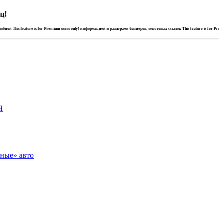
ц!
дробной
This feature is for Premium users only!
информацией и размерами баннеров, текстовых ссылок
This feature is for P
Я
зные» авто