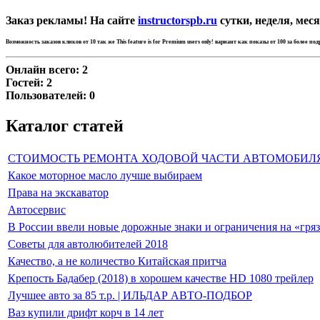
Заказ рекламы! На сайте
instructorspb.ru
сутки, неделя, меся
Возможность заказов кликов от 10 так же
This feature is for Premium users only!
вариант как показы от 100 за более по
Онлайн всего:
2
Гостей:
2
Пользователей:
0
Каталог статей
СТОИМОСТЬ РЕМОНТА ХОДОВОЙ ЧАСТИ АВТОМОБИЛ
Какое моторное масло лучше выбираем
Права на экскаватор
Автосервис
В России ввели новые дорожные знаки и ограничения на «гря
Советы для автолюбителей 2018
Качество, а не количество Китайская притча
Крепость Бадабер (2018) в хорошем качестве HD 1080 трейлер
Лучшее авто за 85 т.р. | ИЛЬДАР АВТО-ПОДБОР
Ваз купили дрифт корч в 14 лет