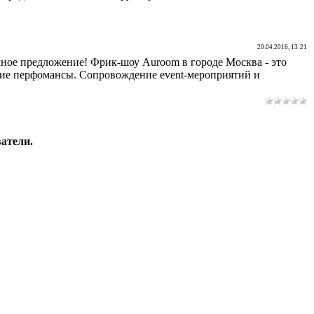
20.04.2016, 13:21
чное предложение! Фрик-шоу Auroom в городе Москва - это
ркие перфомансы. Сопровождение event-мероприятий и
атели.