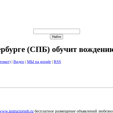
ербурге (СПБ) обучит вождени
томат)
|
Видео
|
МЫ на google
|
RSS
/www.instructorspb.ru
бесплатное размещение объявлений любезно 