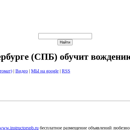
ербурге (СПБ) обучит вождени
томат)
|
Видео
|
МЫ на google
|
RSS
/www.instructorspb.ru
бесплатное размещение объявлений любезно 