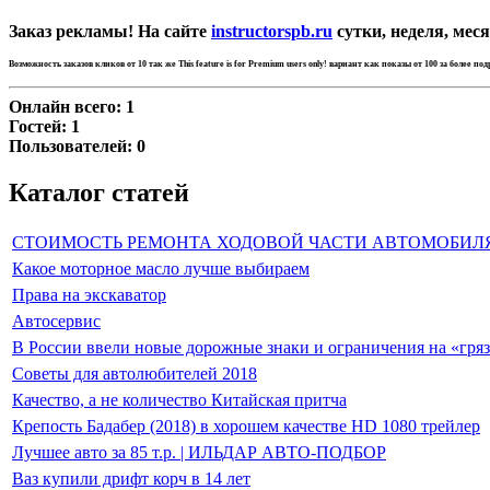
Заказ рекламы! На сайте
instructorspb.ru
сутки, неделя, меся
Возможность заказов кликов от 10 так же
This feature is for Premium users only!
вариант как показы от 100 за более по
Онлайн всего:
1
Гостей:
1
Пользователей:
0
Каталог статей
СТОИМОСТЬ РЕМОНТА ХОДОВОЙ ЧАСТИ АВТОМОБИЛ
Какое моторное масло лучше выбираем
Права на экскаватор
Автосервис
В России ввели новые дорожные знаки и ограничения на «гря
Советы для автолюбителей 2018
Качество, а не количество Китайская притча
Крепость Бадабер (2018) в хорошем качестве HD 1080 трейлер
Лучшее авто за 85 т.р. | ИЛЬДАР АВТО-ПОДБОР
Ваз купили дрифт корч в 14 лет