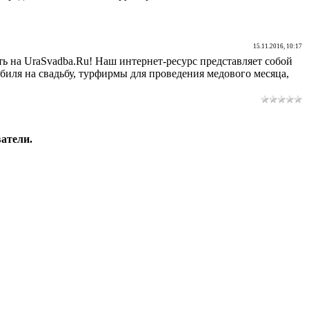
15.11.2016, 10:17
ть на UraSvadba.Ru! Наш интернет-ресурс представляет собой
обиля на свадьбу, турфирмы для проведения медового месяца,
атели.