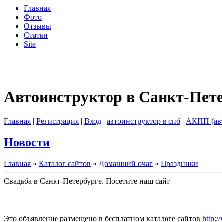
Главная
Фото
Отзывы
Статьи
Site
Автоинструктор в Санкт-Пет
Главная
|
Регистрация
|
Вход
|
автоинструктор в спб
|
АКПП (ав
Новости
Главная
»
Каталог сайтов
»
Домашний очаг
»
Праздники
Свадьба в Санкт-Петербурге. Посетите наш сайт
Это объявление размещено в бесплатном каталоге сайтов
http:/