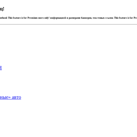
ц!
дробной
This feature is for Premium users only!
информацией и размерами баннеров, текстовых ссылок
This feature is for P
Я
зные» авто